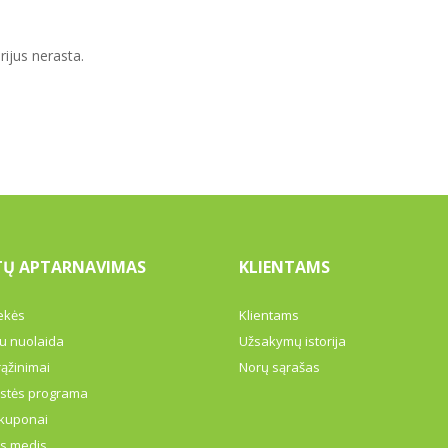
rijus nerasta.
TŲ APTARNAVIMAS
KLIENTAMS
ekės
Klientams
u nuolaida
Užsakymų istorija
rąžinimai
Norų sąrašas
ystės programa
kuponai
s medis