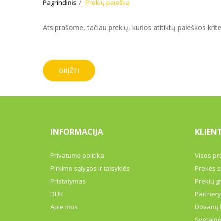
Pagrindinis
Prekių paieška
Atsiprašome, tačiau prekių, kurios atitiktų paieškos krite
GRĮŽTI
INFORMACIJA
KLIEN
Privatumo politika
Visos pr
Pirkimo sąlygos ir taisyklės
Prekės s
Pristatymas
Prekių g
DUK
Partner
Apie mus
Dovanų 
Svetainė