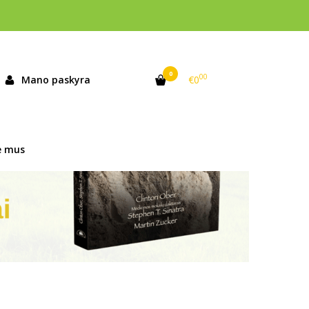
0
00
Mano paskyra
€0
e mus