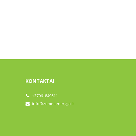
KONTAKTAI
+37061849611
info@zemesenergija.lt