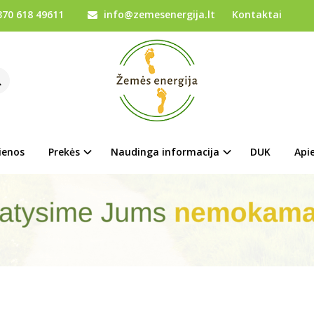
70 618 49611
info@zemesenergija.lt
Kontaktai
ienos
Prekės
Naudinga informacija
DUK
Api