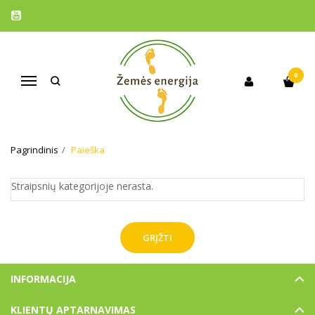
0
Navigacija
PAIEŠKA
Pagrindinis
Paieška
Straipsnių kategorijoje nerasta.
GRĮŽTI
INFORMACIJA
KLIENTŲ APTARNAVIMAS