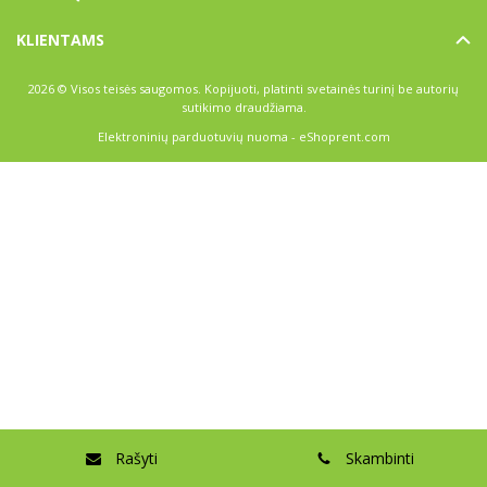
KLIENTAMS
2026 © Visos teisės saugomos. Kopijuoti, platinti svetainės turinį be autorių
sutikimo draudžiama.
Elektroninių parduotuvių nuoma
-
eShoprent.com
Rašyti
Skambinti