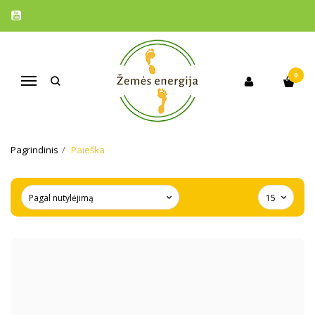
0
Navigacija
PAIEŠKA
Pagrindinis
Paieška