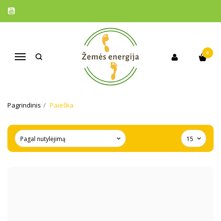
0
Navigacija
PAIEŠKA
Pagrindinis
Paieška