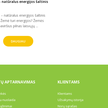
 natūralus energijos šaltinis
– natūralus energijos šaltinis
 Žemė turi energijos? Žemės
aviršius pilnas laisvųjų ...
DAUGIAU
TŲ APTARNAVIMAS
KLIENTAMS
ekės
Klientams
u nuolaida
Užsakymų istorija
rąžinimai
Norų sąrašas