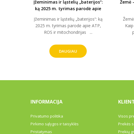
Įžeminimas ir ląstelių „baterijos“:
Žemė –
ką 2025 m. tyrimas parodė apie
ATP, ROS ir mitochondrijas
Įžeminimas ir ląstelių „baterijos“: ką
Žemė 
2025 m. tyrimas parodė apie ATP,
Kaip
ROS ir mitochondrijas ...
p
DAUGIAU
INFORMACIJA
KLIEN
Privatumo politika
Visos pr
Pirkimo sąlygos ir taisyklės
Prekės s
Pristatymas
Prekių g