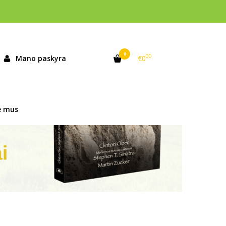
0
00
Mano paskyra
€0
e mus