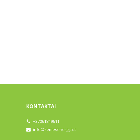
KONTAKTAI
+37061849611
info@zemesenergija.lt