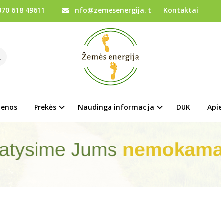
70 618 49611
info@zemesenergija.lt
Kontaktai
ienos
Prekės
Naudinga informacija
DUK
Api