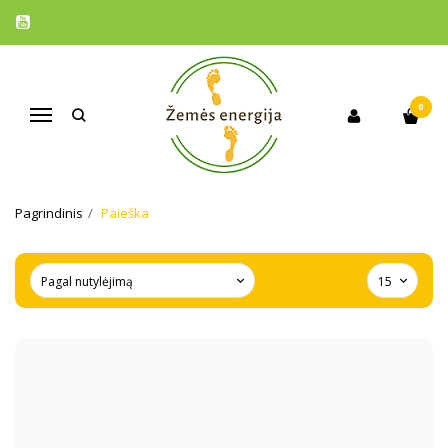
0
Navigacija
PAIEŠKA
Pagrindinis
Paieška