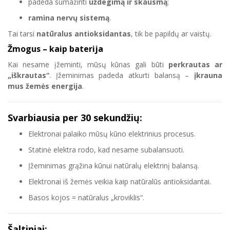
padeda sumažinti
uždegimą ir skausmą
;
ramina nervų sistemą
.
Tai tarsi
natūralus antioksidantas
, tik be papildų ar vaistų.
Žmogus – kaip baterija
Kai nesame įžeminti, mūsų kūnas gali būti
perkrautas ar
„iškrautas“
. Įžeminimas padeda atkurti balansą –
įkrauna
mus žemės energija
.
Svarbiausia per 30 sekundžių:
Elektronai palaiko mūsų kūno elektrinius procesus.
Statinė elektra rodo, kad nesame subalansuoti.
Įžeminimas grąžina kūnui natūralų elektrinį balansą.
Elektronai iš žemės veikia kaip natūralūs antioksidantai.
Basos kojos = natūralus „kroviklis“.
Šaltiniai: