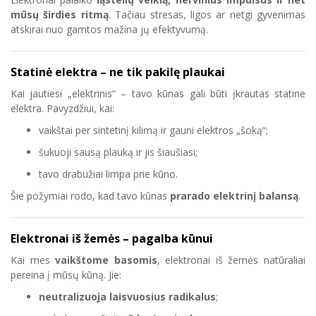
mūsų širdies ritmą
. Tačiau stresas, ligos ar netgi gyvenimas
atskirai nuo gamtos mažina jų efektyvumą.
Statinė elektra – ne tik pakilę plaukai
Kai jautiesi „elektrinis“ – tavo kūnas gali būti įkrautas statine
elektra. Pavyzdžiui, kai:
vaikštai per sintetinį kilimą ir gauni elektros „šoką“;
šukuoji sausą plauką ir jis šiaušiasi;
tavo drabužiai limpa prie kūno.
Šie požymiai rodo, kad tavo kūnas
prarado elektrinį balansą
.
Elektronai iš žemės – pagalba kūnui
Kai mes
vaikštome basomis
, elektronai iš žemės natūraliai
pereina į mūsų kūną. Jie:
neutralizuoja laisvuosius radikalus
;