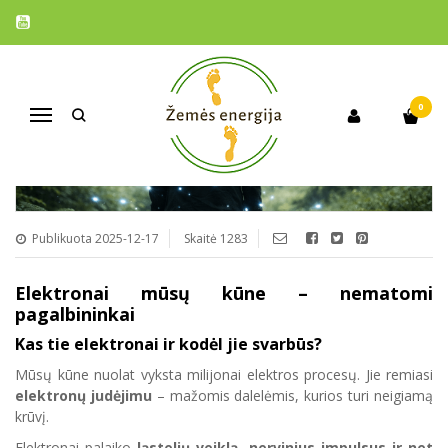
ELEKTRONAI MŪSŲ KŪNE –
NEMATOMI PAGALBININKAI
0
Navigacija
Publikuota 2025-12-17
Skaitė 1283
Elektronai mūsų kūne – nematomi
pagalbininkai
Kas tie elektronai ir kodėl jie svarbūs?
Mūsų kūne nuolat vyksta milijonai elektros procesų. Jie remiasi
elektronų judėjimu
– mažomis dalelėmis, kurios turi neigiamą
krūvį.
Elektronai palaiko
ląstelių veiklą, nervinius impulsus ir net