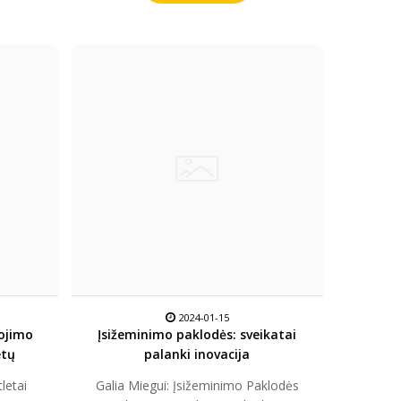
2024-01-15
ojimo
Įsižeminimo paklodės: sveikatai
etų
palanki inovacija
letai
Galia Miegui: Įsižeminimo Paklodės