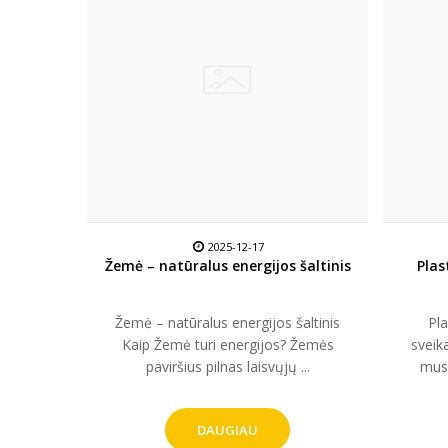
2025-12-17
Žemė – natūralus energijos šaltinis
Plas
Žemė – natūralus energijos šaltinis
Pl
Kaip Žemė turi energijos? Žemės
sveika
paviršius pilnas laisvųjų ...
mus
DAUGIAU