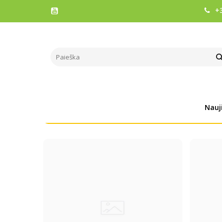
+3
NAUDINGA INFORMACIJA
Pagrindinis
Naudinga informacija
Straipsniai
Studijo
Nauj