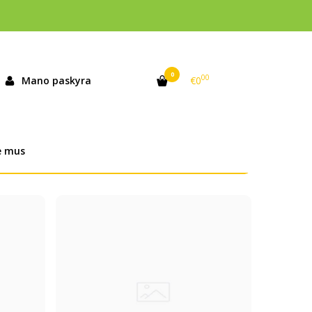
0
00
Mano paskyra
€0
Literatūra
e mus