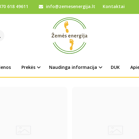
70 618 49611
info@zemesenergija.lt
Kontaktai
s
Video
ienos
Prekės
Naudinga informacija
DUK
Api