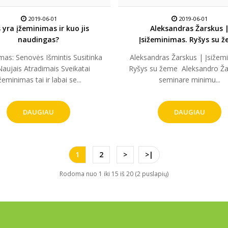
2019-06-01
2019-06-01
 yra įžeminimas ir kuo jis
Aleksandras Žarskus 
naudingas?
Įsižeminimas. Ryšys su 
mas: Senovės Išmintis Susitinka
Aleksandras Žarskus | Įsižem
Naujais Atradimais Sveikatai
Ryšys su žeme ​ Aleksandro Ž
žeminimas tai ir labai se...
seminare minimu...
DAUGIAU
DAUGIAU
1
2
>
>|
Rodoma nuo 1 iki 15 iš 20 (2 puslapių)