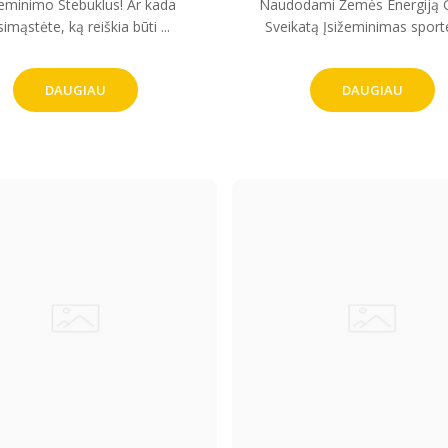
žeminimo Stebuklus! Ar kada
Naudodami Žemės Energiją 
imąstėte, ką reiškia būti ...
Sveikatą Įsižeminimas sporte 
DAUGIAU
DAUGIAU