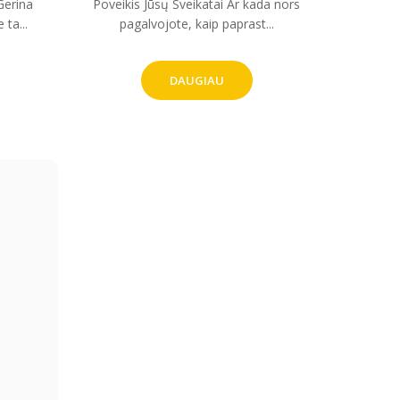
Gerina
Poveikis Jūsų Sveikatai Ar kada nors
ta...
pagalvojote, kaip paprast...
DAUGIAU