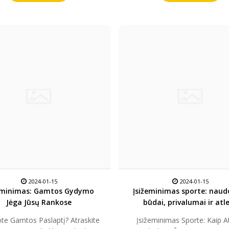
2024-01-15
2024-01-15
eminimas: Gamtos Gydymo
Įsižeminimas sporte: naud
Jėga Jūsų Rankose
būdai, privalumai ir atl
atsiliepimai
ote Gamtos Paslaptį? Atraskite
Įsižeminimas Sporte: Kaip At