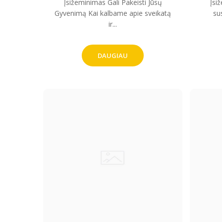
Įsižeminimas Gali Pakeisti Jūsų
Įsi
Gyvenimą Kai kalbame apie sveikatą
sus
ir...
DAUGIAU