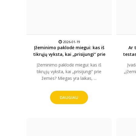
2026-01-19
Įžeminimo paklodė miegui: kas iš
Ar 
tikrųjų vyksta, kai „prisijungi“ prie
testas
žemės?
Įžeminimo paklodė miegui: kas iš
Įvadas:
tikrųjų vyksta, kai „prisijungi“ prie
„įžemi
žemės? Miegas yra laikas, ...
DAUGIAU