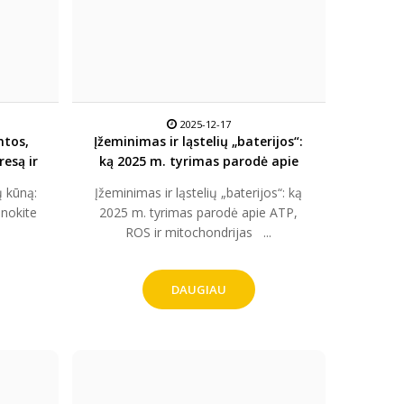
2025-12-17
mtos,
Įžeminimas ir ląstelių „baterijos“:
resą ir
ką 2025 m. tyrimas parodė apie
ATP, ROS ir mitochondrijas
 kūną:
Įžeminimas ir ląstelių „baterijos“: ką
inokite
2025 m. tyrimas parodė apie ATP,
ROS ir mitochondrijas ...
DAUGIAU