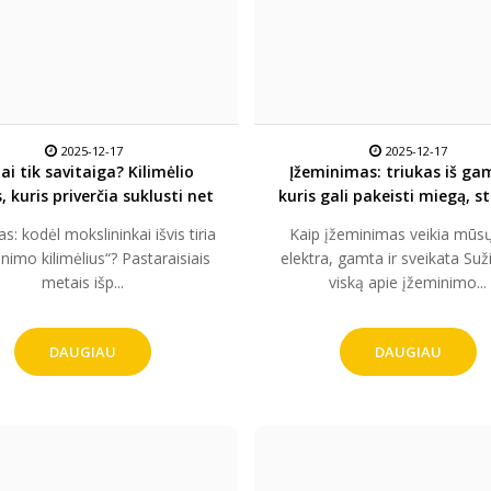
2025-12-17
2025-12-17
tai tik savitaiga? Kilimėlio
Įžeminimas: triukas iš ga
, kuris priverčia suklusti net
kuris gali pakeisti miegą, st
skeptikus
uždegimą
 kodėl mokslininkai išvis tiria
Kaip įžeminimas veikia mūsų
nimo kilimėlius“? Pastaraisiais
elektra, gamta ir sveikata Suž
metais išp...
viską apie įžeminimo...
DAUGIAU
DAUGIAU