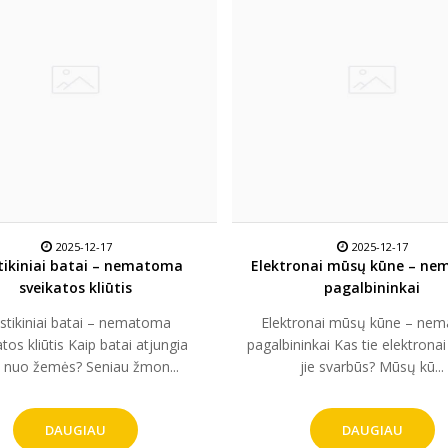
2025-12-17
2025-12-17
tikiniai batai – nematoma
Elektronai mūsų kūne – ne
sveikatos kliūtis
pagalbininkai
astikiniai batai – nematoma
Elektronai mūsų kūne – nem
tos kliūtis Kaip batai atjungia
pagalbininkai Kas tie elektronai
 nuo žemės? Seniau žmon...
jie svarbūs? Mūsų kū...
DAUGIAU
DAUGIAU