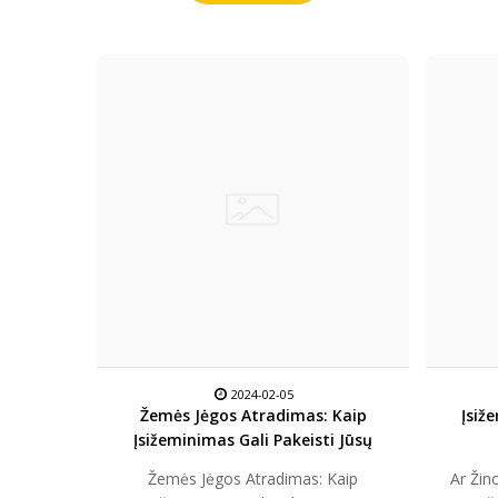
2024-02-05
Žemės Jėgos Atradimas: Kaip
Įsiž
Įsižeminimas Gali Pakeisti Jūsų
Gyvenimą
Žemės Jėgos Atradimas: Kaip
Ar Žin