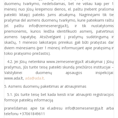
duomenų tvarkymo, nedelsdamas, bet ne vėliau kaip per 1
mėnesį nuo Jūsų kreipimosi dienos, el. paštu (nebent prašoma
pateikti kitaip) pateiks Jums atsakymą. Nagrinėjami tik tie
prašymai dėl asmens duomenų tvarkymo, kurie pateikiami raštu
(el. paštu info@zemesenergija.lt), ir tik nustatytomis
priemonėmis, kurios leidžia identifikuoti asmenį, patvirtinus
asmens tapatybę. Atsižvelgiant į prašymų sudėtingumą ir
skaičių, 1 mėnesio laikotarpis prireikus gali būti pratęstas dar
dviem mėnesiams (per 1 mėnesį informuojant apie pratęsimą ir
tokio pratęsimo priežastis).
4.2. Jei Jūsų netenkina www.zemesenergija.lt atsakymai į Jūsų
prašymus, Jūs turite teisę pateikti skundą priežiūros institucijai –
Valstybinei duomenų apsaugos inspekcijai:
www.ada.lt,
ada@ada.lt
.
5. Asmens duomenų pakeitimas ar atnaujinimas
5.1. Jūs turite teisę bet kada keisti ir/ar atnaujinti registracijos
formoje pateiktą informaciją
pranešdamas apie tai el.adresu info@zemesenergija.lt arba
telefonu +37061849611