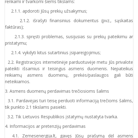
renkami ir tvarkomi šiems tikslams:
2.1.1. apdoroti Jūsų prekių užsakymus;
2.1.2. išrašyti finansinius dokumentus (pvz., sąskaitas
faktūras);
2.1.3. spręsti problemas, susijusias su prekių pateikimu ar
pristatymu;
2.1.4. vykdyti kitus sutartinius įsipareigojimus;
2.2. Registracijos internetinėje parduotuvėje metu Jūs privalote
pateikti išsamius ir teisingus asmens duomenis. Nepateikus
reikiamų asmens duomenų, prekės/paslaugos gali būti
neteikiamos.
3. Asmens duomenų perdavimas trečiosioms šalims
3.1. Pardavėjas turi teisę perduoti informaciją trečioms šalims,
tik punkto 2.1 tikslams pasiekti.
3.2. Tik Lietuvos Respublikos įstatymų nustatyta tvarka.
4. Informacijos ar pretenzijų perdavimas
4.1. Zemesenergija.lt, gavęs Jūsų prašymą dėl asmens