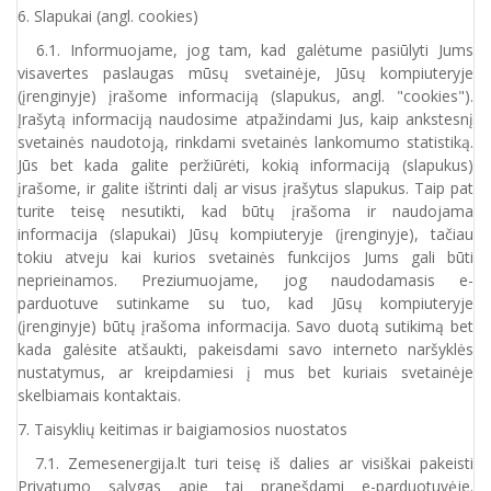
6. Slapukai (angl. cookies)
6.1. Informuojame, jog tam, kad galėtume pasiūlyti Jums
visavertes paslaugas mūsų svetainėje, Jūsų kompiuteryje
(įrenginyje) įrašome informaciją (slapukus, angl. "cookies").
Įrašytą informaciją naudosime atpažindami Jus, kaip ankstesnį
svetainės naudotoją, rinkdami svetainės lankomumo statistiką.
Jūs bet kada galite peržiūrėti, kokią informaciją (slapukus)
įrašome, ir galite ištrinti dalį ar visus įrašytus slapukus. Taip pat
turite teisę nesutikti, kad būtų įrašoma ir naudojama
informacija (slapukai) Jūsų kompiuteryje (įrenginyje), tačiau
tokiu atveju kai kurios svetainės funkcijos Jums gali būti
neprieinamos. Preziumuojame, jog naudodamasis e-
parduotuve sutinkame su tuo, kad Jūsų kompiuteryje
(įrenginyje) būtų įrašoma informacija. Savo duotą sutikimą bet
kada galėsite atšaukti, pakeisdami savo interneto naršyklės
nustatymus, ar kreipdamiesi į mus bet kuriais svetainėje
skelbiamais kontaktais.
7. Taisyklių keitimas ir baigiamosios nuostatos
7.1. Zemesenergija.lt turi teisę iš dalies ar visiškai pakeisti
Privatumo sąlygas apie tai pranešdami e-parduotuvėje.