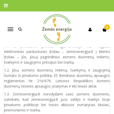
PRIVATUMO POLITIKA
Pagrindinis
Privatumo politika
0
Navigacija
PRIVATUMO POLITIKA
1. Bendrosios nuostatos
1.1. Ši privatumo politika reglamentuoja MB Pergalsa
elektroninės parduotuvės (toliau – zemesenergija.lt ) kliento
(toliau – Jūs, Jūsų) pagrindinius asmens duomenų rinkimo,
tvarkymo ir saugojimo principus bei tvarką.
1.2. Jūsų asmens duomenų rinkimą, tvarkymą ir saugojimą
nustato ši privatumo politika, ES Bendrasis duomenų apsaugos
reglamentas Nr. 216/679, Lietuvos Respublikos Asmens
duomenų teisinės apsaugos įstatymas ir kiti teisės aktai.
1.3. Zemesenergija.lt nurodydami savo asmens duomenis,
sutinkate, kad zemesenergija.lt juos valdys ir tvarkys šioje
privatumo politikoje bei teisės aktuose numatytais tikslais,
priemonėmis ir tvarka.