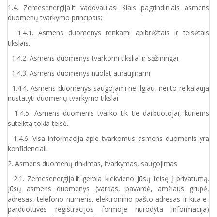
1.4. Zemesenergija.lt vadovaujasi šiais pagrindiniais asmens
duomenų tvarkymo principais:
1.4.1. Asmens duomenys renkami apibrėžtais ir teisėtais
tikslais.
1.4.2. Asmens duomenys tvarkomi tiksliai ir sąžiningai.
1.4.3. Asmens duomenys nuolat atnaujinami.
1.4.4. Asmens duomenys saugojami ne ilgiau, nei to reikalauja
nustatyti duomenų tvarkymo tikslai.
1.4.5. Asmens duomenis tvarko tik tie darbuotojai, kuriems
suteikta tokia teisė.
1.4.6. Visa informacija apie tvarkomus asmens duomenis yra
konfidenciali.
2. Asmens duomenų rinkimas, tvarkymas, saugojimas
2.1. Zemesenergija.lt gerbia kiekvieno Jūsų teisę į privatumą.
Jūsų asmens duomenys (vardas, pavardė, amžiaus grupė,
adresas, telefono numeris, elektroninio pašto adresas ir kita e-
parduotuvės registracijos formoje nurodyta informacija)