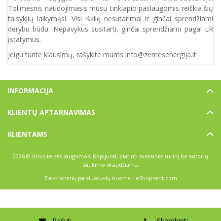
Tolimesnis naudojimasis mūsų tinklapio paslaugomis reiškia šių
taisyklių laikymąsi. Visi iškilę nesutarimai ir ginčai sprendžiami
derybu būdu. Nepavykus susitarti, ginčai sprendžiami pagal LR
įstatymus.
Jeigu turite klausimų, rašykite mums info@zemesenergija.lt
INFORMACIJA
KLIENTŲ APTARNAVIMAS
KLIENTAMS
2026 © Visos teisės saugomos. Kopijuoti, platinti svetainės turinį be autorių
sutikimo draudžiama.
Elektroninių parduotuvių nuoma
-
eShoprent.com
Rašyti
Skambinti