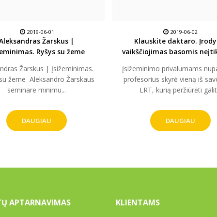
2019-06-01
2019-06-02
Aleksandras Žarskus |
Klauskite daktaro. Įrody
žeminimas. Ryšys su žeme
vaikščiojimas basomis neįti
pagerins jūsų sveikatą
ndras Žarskus | Įsižeminimas.
Įsižeminimo privalumams nup
su žeme ​ Aleksandro Žarskaus
profesorius skyrė vieną iš sav
seminare minimu...
LRT, kurią peržiūrėti galit.
DAUGIAU
DAUGIAU
TŲ APTARNAVIMAS
KLIENTAMS