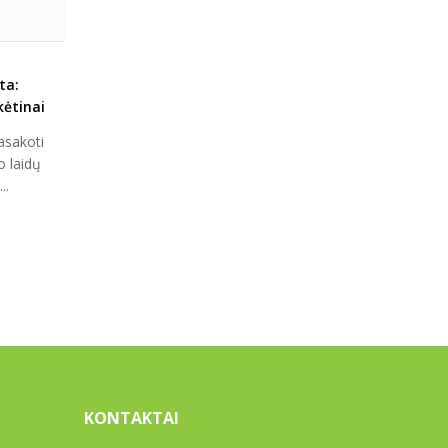
ta:
kėtinai
!
asakoti
o laidų
..
KONTAKTAI