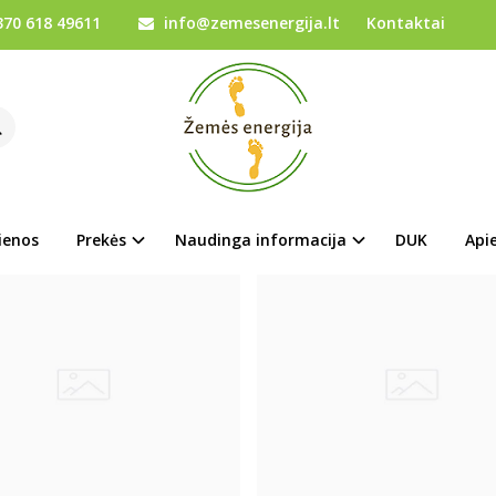
70 618 49611
info@zemesenergija.lt
Kontaktai
ienos
Prekės
Naudinga informacija
DUK
Api