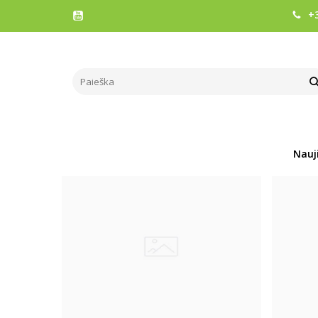
+3
VIDEO
Pagrindinis
Naudinga informacija
Video
Nauj