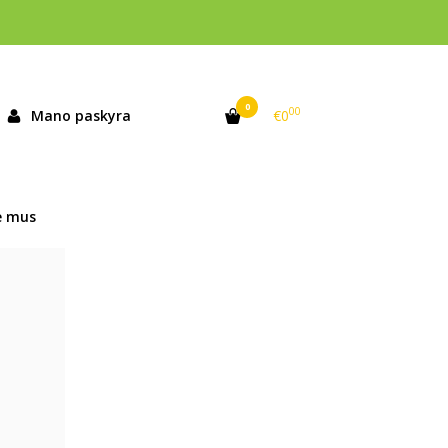
0
00
Mano paskyra
€0
e mus