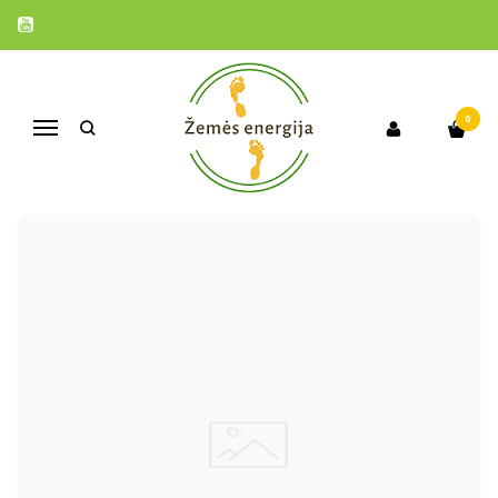
STRAIPSNIAI
Pagrindinis
Naudinga informacija
Straipsniai
0
Navigacija