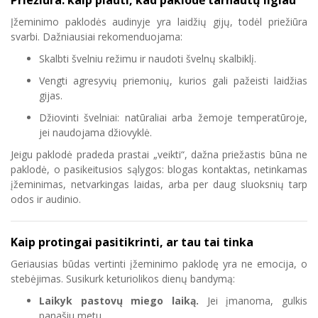
Priežiūra: kaip plauti, kad paklodė tarnautų ilgiau
Įžeminimo paklodės audinyje yra laidžių gijų, todėl priežiūra
svarbi. Dažniausiai rekomenduojama:
Skalbti švelniu režimu ir naudoti švelnų skalbiklį.
Vengti agresyvių priemonių, kurios gali pažeisti laidžias
gijas.
Džiovinti švelniai: natūraliai arba žemoje temperatūroje,
jei naudojama džiovyklė.
Jeigu paklodė pradeda prastai „veikti“, dažna priežastis būna ne
paklodė, o pasikeitusios sąlygos: blogas kontaktas, netinkamas
įžeminimas, netvarkingas laidas, arba per daug sluoksnių tarp
odos ir audinio.
Kaip protingai pasitikrinti, ar tau tai tinka
Geriausias būdas vertinti įžeminimo paklodę yra ne emocija, o
stebėjimas. Susikurk keturiolikos dienų bandymą:
Laikyk pastovų miego laiką.
Jei įmanoma, gulkis
panašiu metu.