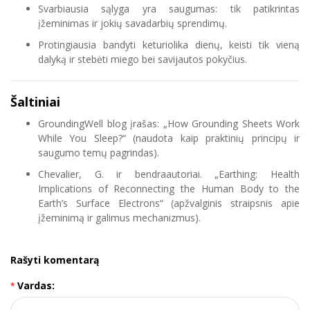
Svarbiausia sąlyga yra saugumas: tik patikrintas
įžeminimas ir jokių savadarbių sprendimų.
Protingiausia bandyti keturiolika dienų, keisti tik vieną
dalyką ir stebėti miego bei savijautos pokyčius.
Šaltiniai
GroundingWell blog įrašas: „How Grounding Sheets Work
While You Sleep?“ (naudota kaip praktinių principų ir
saugumo temų pagrindas).
Chevalier, G. ir bendraautoriai. „Earthing: Health
Implications of Reconnecting the Human Body to the
Earth’s Surface Electrons“ (apžvalginis straipsnis apie
įžeminimą ir galimus mechanizmus).
Rašyti komentarą
Vardas: