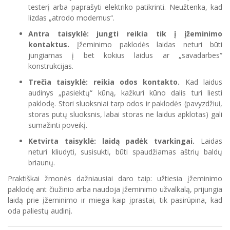
testerį arba paprašyti elektriko patikrinti. Neužtenka, kad
lizdas „atrodo modernus“.
Antra taisyklė: jungti reikia tik į įžeminimo
kontaktus.
Įžeminimo paklodės laidas neturi būti
jungiamas į bet kokius laidus ar „savadarbes“
konstrukcijas.
Trečia taisyklė: reikia odos kontakto.
Kad laidus
audinys „pasiektų“ kūną, kažkuri kūno dalis turi liesti
paklodę. Stori sluoksniai tarp odos ir paklodės (pavyzdžiui,
storas putų sluoksnis, labai storas ne laidus apklotas) gali
sumažinti poveikį.
Ketvirta taisyklė: laidą padėk tvarkingai.
Laidas
neturi kliudyti, susisukti, būti spaudžiamas aštrių baldų
briaunų.
Praktiškai žmonės dažniausiai daro taip: užtiesia įžeminimo
paklodę ant čiužinio arba naudoja įžeminimo užvalkalą, prijungia
laidą prie įžeminimo ir miega kaip įprastai, tik pasirūpina, kad
oda paliestų audinį.