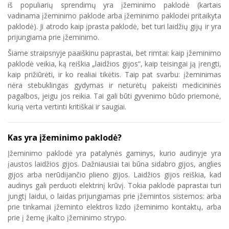
iš populiarių sprendimų yra įžeminimo paklodė (kartais
vadinama įžeminimo paklode arba įžeminimo paklodei pritaikyta
paklodė). Ji atrodo kaip įprasta paklodė, bet turi laidžių gijų ir yra
prijungiama prie įžeminimo.
Šiame straipsnyje paaiškinu paprastai, bet rimtai: kaip įžeminimo
paklodė veikia, ką reiškia „laidžios gijos“, kaip teisingai ją įrengti,
kaip prižiūrėti, ir ko realiai tikėtis. Taip pat svarbu: įžeminimas
nėra stebuklingas gydymas ir neturėtų pakeisti medicininės
pagalbos, jeigu jos reikia. Tai gali būti gyvenimo būdo priemonė,
kurią verta vertinti kritiškai ir saugiai.
Kas yra įžeminimo paklodė?
Įžeminimo paklodė yra patalynės gaminys, kurio audinyje yra
įaustos laidžios gijos. Dažniausiai tai būna sidabro gijos, anglies
gijos arba nerūdijančio plieno gijos. Laidžios gijos reiškia, kad
audinys gali perduoti elektrinį krūvį. Tokia paklodė paprastai turi
jungtį laidui, o laidas prijungiamas prie įžemintos sistemos: arba
prie tinkamai įžeminto elektros lizdo įžeminimo kontaktų, arba
prie į žemę įkalto įžeminimo strypo.