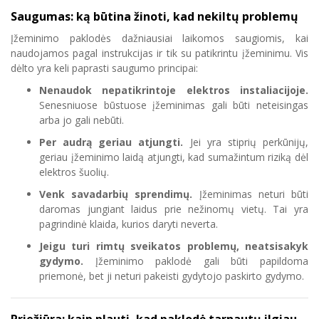
Saugumas: ką būtina žinoti, kad nekiltų problemų
Įžeminimo paklodės dažniausiai laikomos saugiomis, kai
naudojamos pagal instrukcijas ir tik su patikrintu įžeminimu. Vis
dėlto yra keli paprasti saugumo principai:
Nenaudok nepatikrintoje elektros instaliacijoje.
Senesniuose būstuose įžeminimas gali būti neteisingas
arba jo gali nebūti.
Per audrą geriau atjungti.
Jei yra stiprių perkūnijų,
geriau įžeminimo laidą atjungti, kad sumažintum riziką dėl
elektros šuolių.
Venk savadarbių sprendimų.
Įžeminimas neturi būti
daromas jungiant laidus prie nežinomų vietų. Tai yra
pagrindinė klaida, kurios daryti neverta.
Jeigu turi rimtų sveikatos problemų, neatsisakyk
gydymo.
Įžeminimo paklodė gali būti papildoma
priemonė, bet ji neturi pakeisti gydytojo paskirto gydymo.