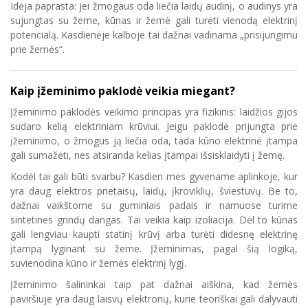
Idėja paprasta: jei žmogaus oda liečia laidų audinį, o audinys yra
sujungtas su žeme, kūnas ir žemė gali turėti vienodą elektrinį
potencialą. Kasdienėje kalboje tai dažnai vadinama „prisijungimu
prie žemės“.
Kaip įžeminimo paklodė veikia miegant?
Įžeminimo paklodės veikimo principas yra fizikinis: laidžios gijos
sudaro kelią elektriniam krūviui. Jeigu paklodė prijungta prie
įžeminimo, o žmogus ją liečia oda, tada kūno elektrinė įtampa
gali sumažėti, nes atsiranda kelias įtampai išsisklaidyti į žemę.
Kodėl tai gali būti svarbu? Kasdien mes gyvename aplinkoje, kur
yra daug elektros prietaisų, laidų, įkroviklių, šviestuvų. Be to,
dažnai vaikštome su guminiais padais ir namuose turime
sintetines grindų dangas. Tai veikia kaip izoliacija. Dėl to kūnas
gali lengviau kaupti statinį krūvį arba turėti didesnę elektrinę
įtampą lyginant su žeme. Įžeminimas, pagal šią logiką,
suvienodina kūno ir žemės elektrinį lygį.
Įžeminimo šalininkai taip pat dažnai aiškina, kad žemės
paviršiuje yra daug laisvų elektronų, kurie teoriškai gali dalyvauti