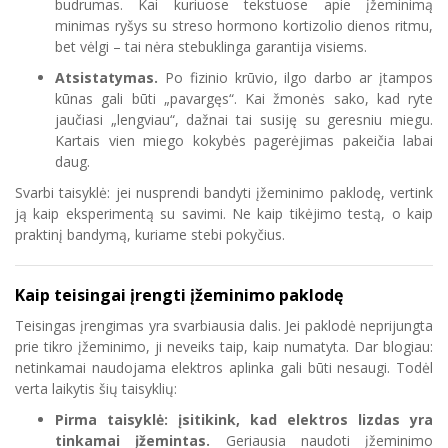
budrumas. Kai kuriuose tekstuose apie įžeminimą
minimas ryšys su streso hormono kortizolio dienos ritmu,
bet vėlgi – tai nėra stebuklinga garantija visiems.
Atsistatymas.
Po fizinio krūvio, ilgo darbo ar įtampos
kūnas gali būti „pavargęs“. Kai žmonės sako, kad ryte
jaučiasi „lengviau“, dažnai tai susiję su geresniu miegu.
Kartais vien miego kokybės pagerėjimas pakeičia labai
daug.
Svarbi taisyklė: jei nusprendi bandyti įžeminimo paklodę, vertink
ją kaip eksperimentą su savimi. Ne kaip tikėjimo testą, o kaip
praktinį bandymą, kuriame stebi pokyčius.
Kaip teisingai įrengti įžeminimo paklodę
Teisingas įrengimas yra svarbiausia dalis. Jei paklodė neprijungta
prie tikro įžeminimo, ji neveiks taip, kaip numatyta. Dar blogiau:
netinkamai naudojama elektros aplinka gali būti nesaugi. Todėl
verta laikytis šių taisyklių:
Pirma taisyklė: įsitikink, kad elektros lizdas yra
tinkamai įžemintas.
Geriausia naudoti įžeminimo