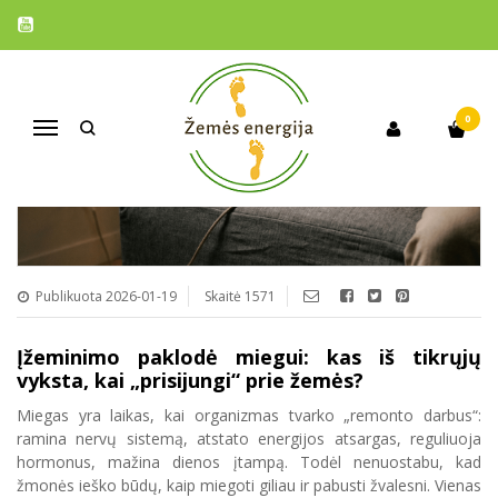
ĮŽEMINIMO PAKLODĖ MIEGUI: KAS
IŠ TIKRŲJŲ VYKSTA, KAI
„PRISIJUNGI“ PRIE ŽEMĖS?
0
Navigacija
Publikuota 2026-01-19
Skaitė 1571
Įžeminimo paklodė miegui: kas iš tikrųjų
vyksta, kai „prisijungi“ prie žemės?
Miegas yra laikas, kai organizmas tvarko „remonto darbus“:
ramina nervų sistemą, atstato energijos atsargas, reguliuoja
hormonus, mažina dienos įtampą. Todėl nenuostabu, kad
žmonės ieško būdų, kaip miegoti giliau ir pabusti žvalesni. Vienas