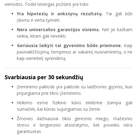
vienodos. Todėl teisingas požiūris yra toks:
Yra hipotezių ir ankstyvų rezultatų.
Tai gali būti
įdomu ir verta tyrinėti.
Nėra universalios garantijos visiems.
Net jei kažkam
veikia, kitam gali neveikti.
Geriausia laikyti tai gyvenimo būdo priemone.
Kaip
pasivaikščiojimą, tempimus ar vakarinį nusiraminimą, o ne
kaip vienintelį sprendimą.
Svarbiausia per 30 sekundžių
Įžeminimo paklodė yra paklodė su laidžiomis gijomis, kuri
prijungiama prie tikro įžeminimo.
Veikimo esmė fizikinė: kūno elektrinė įtampa gali
sumažėti, kai kūnas sujungiamas su žeme.
Žmonės dažniausiai tikisi geresnio miego, mažesnio
streso ir lengvesnio atsistatymo, bet poveikis nėra
garantuotas.