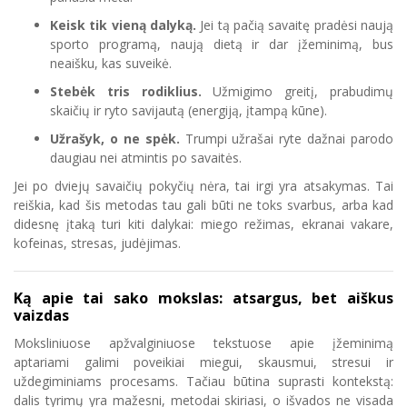
Keisk tik vieną dalyką.
Jei tą pačią savaitę pradėsi naują
sporto programą, naują dietą ir dar įžeminimą, bus
neaišku, kas suveikė.
Stebėk tris rodiklius.
Užmigimo greitį, prabudimų
skaičių ir ryto savijautą (energiją, įtampą kūne).
Užrašyk, o ne spėk.
Trumpi užrašai ryte dažnai parodo
daugiau nei atmintis po savaitės.
Jei po dviejų savaičių pokyčių nėra, tai irgi yra atsakymas. Tai
reiškia, kad šis metodas tau gali būti ne toks svarbus, arba kad
didesnę įtaką turi kiti dalykai: miego režimas, ekranai vakare,
kofeinas, stresas, judėjimas.
Ką apie tai sako mokslas: atsargus, bet aiškus
vaizdas
Moksliniuose apžvalginiuose tekstuose apie įžeminimą
aptariami galimi poveikiai miegui, skausmui, stresui ir
uždegiminiams procesams. Tačiau būtina suprasti kontekstą:
dalis tyrimų yra mažesni, metodai skiriasi, o išvados ne visada