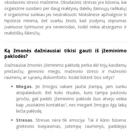
oksidacinio streso mažinime. Oksidacinis stresas yra būsena, kai
organizme susidaro per daug reaktyvių dalelių (laisvųjų radikalų)
ir organizmui sunkiau jas neutralizuoti. Mokslinėse apžvalgose ši
hipotezė minima, bet svarbu žinoti, kad įrodymų stiprumas
įvairiuose tyrimuose yra nevienodas, todėl reikia atsargumo ir
realistiškų lūkesčių.
Ką žmonės dažniausiai tikisi gauti iš įžeminimo
paklodės?
Dažniausiai žmonės įžeminimo paklodę perka dėl trijų kasdienių
priežasčių: geresnio miego, mažesnio streso ir mažesnio
raumenų ar sąnarių diskomforto. Kodėl būtent šios sritys?
Miegas.
Jei žmogus vakare jaučia įtampą, jam sunku
atsipalaiduoti. Bet koks ritualas, kuris tampa pastoviu
įpročiu, gali padėti. Įžeminimo paklodė šiuo atveju veikia
kaip „nuolatinis kontaktas“, nes miegant žmogus ilgą laiką
liečia paklodę.
Stresas.
Stresas nėra tik emocija. Tai ir kūno būsena:
greitesnis kvėpavimas, įsitempę raumenys, padidėjęs