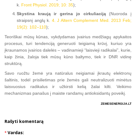
k.
Front Physiol. 2019; 10: 35
);
Skystina kraują ir gerina jo cirkuliaciją
(Nuoroda į
straipsnį anglų k.
4. J Altern Complement Med. 2013 Feb;
19(2): 102–110
);
Teoriškai mūsų kūnas, vykdydamas įvairius medžiagų apykaitos
procesus, turi tendenciją generuoti teigiamą krūvį, kuriuo yra
įkraunamos įvairios dalelės – vadinamieji “laisvieji radikalai”, kurie,
kaip žinia, žaloja tiek mūsų kūno baltymo, tiek ir DNR vidinę
struktūrą.
Savo ruožtu žemė yra natūralus neigiamai įkrautų elektronų
šaltinis, todėl prisilietimas prie žemės gali neutralizuoti minėtus
laisvuosius radikalus ir užkirsti kelią žalai kilti. Veikimo
mechanizmas panašus į maiste randamų antioksidantų poveikį.
ZEMESENERGIJA.LT
Rašyti komentarą
Vardas: