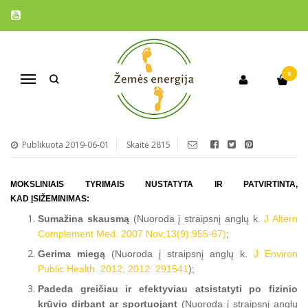
KUO ĮSIŽEMINIMAS NAUDINGAS?
0
Navigacija
Publikuota 2019-06-01
Skaitė 2815
MOKSLINIAIS TYRIMAIS NUSTATYTA IR PATVIRTINTA,
KAD ĮSIŽEMINIMAS
:
Sumažina skausmą
(Nuoroda į straipsnį anglų k.
J Altern
Complement Med. 2007 Nov;13(9):955-67)
;
Gerima miegą
(Nuoroda į straipsnį anglų k.
J Environ
Public Health. 2012; 2012: 291541
);
Padeda greičiau ir efektyviau atsistatyti po fizinio
krūvio dirbant ar sportuojant
(Nuoroda į straipsnį anglų