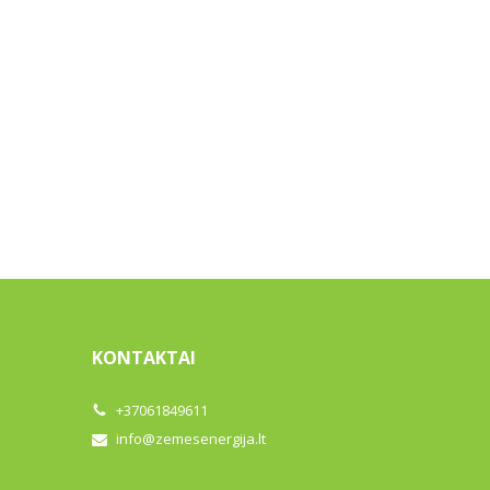
KONTAKTAI
+37061849611
info@zemesenergija.lt