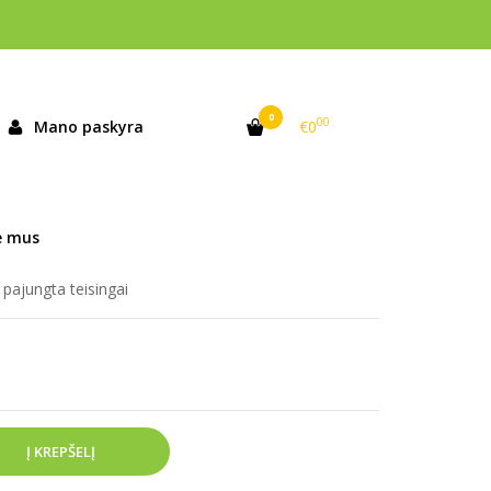
0
00
Mano paskyra
€0
andėlyje
e mus
 pajungta teisingai