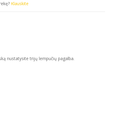
prekę?
Klauskite
iską nustatysite trijų lempučių pagalba.