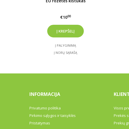
EU rozetės kištukas
00
€10
Į PALYGINIMĄ
Į NORŲ SĄRAŠĄ
INFORMACIJA
KLIEN
Privatumo politika
Visos pr
Pirkimo sąlygos ir taisyklės
Prekės s
Pristatymas
Prekių g