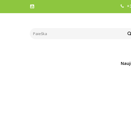
+3
Pagrindinis
Prekės
EU rozetės testeris
EU ROZETĖS TESTERIS
Į PALYGINIMĄ
Į NOR
Nauj