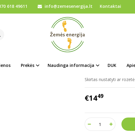
70 618 49611
info@zemesenergija.lt
Kontaktai
Prekės kodas:
ST01D
Ų SĄRAŠĄ
Turimas kiekis:
Prekė s
ienos
Prekės
Naudinga informacija
DUK
Api
EU tipo rozetės testeris.
Skirtas nustatyti ar rozetė
49
€14