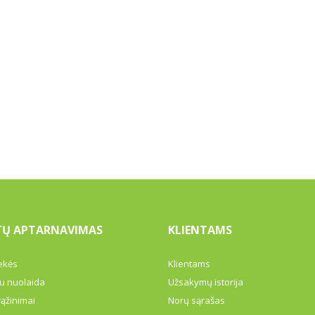
TŲ APTARNAVIMAS
KLIENTAMS
ekės
Klientams
u nuolaida
Užsakymų istorija
rąžinimai
Norų sąrašas