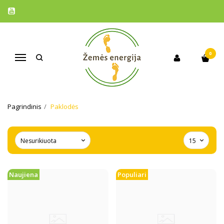
0
Navigacija
PAKLODĖS
Pagrindinis
Paklodės
Naujiena
Populiari