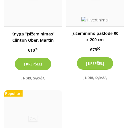
Įsižeminimo paklodė 90
Knyga "Įsižeminimas"
x 200 cm
Clinton Ober, Martin
Zucker, Stephen T.
00
€75
99
€10
Sinatra. 2021 m.
Į NORŲ SĄRAŠĄ
Į NORŲ SĄRAŠĄ
Populiari