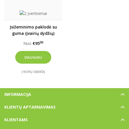
Įsižeminimo paklodė su
guma (įvairių dydžių)
00
Nuo
€95
DAUGIAU
Į NORŲ SĄRAŠĄ
INFORMACIJA
KLIENTŲ APTARNAVIMAS
KLIENTAMS