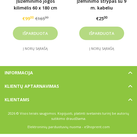
Įsižeminimo jogos
Įžeminimo strypas su 9
kilimėlis 60 x 180 cm
m. kabeliu
00
00
00
€99
€165
€25
Į NORŲ SĄRAŠĄ
Į NORŲ SĄRAŠĄ
INFORMACIJA
KLIENTŲ APTARNAVIMAS
KLIENTAMS
2026 © Visos teisės saugomos. Kopijuoti, platinti svetainės turinį be autorių
sutikimo draudžiama.
Elektroninių parduotuvių nuoma
-
eShoprent.com