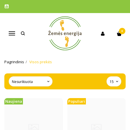
0
Navigacija
VISOS PREKĖS
Pagrindinis
Visos prekės
Naujiena
Populiari