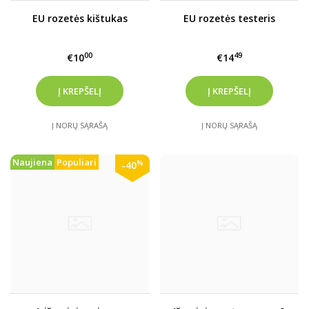
EU rozetės kištukas
EU rozetės testeris
00
49
€10
€14
Į NORŲ SĄRAŠĄ
Į NORŲ SĄRAŠĄ
Naujiena
Populiari
%
-40