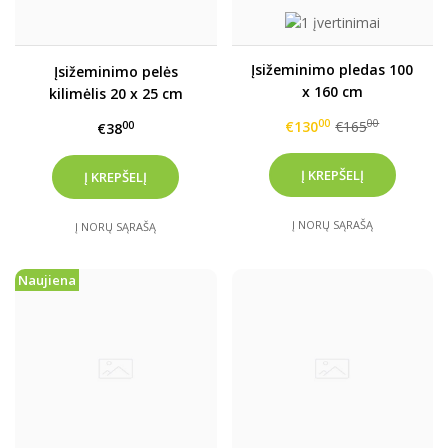
Įsižeminimo pledas 100
Įsižeminimo pelės
x 160 cm
kilimėlis 20 x 25 cm
00
00
€130
€165
00
€38
Į NORŲ SĄRAŠĄ
Į NORŲ SĄRAŠĄ
Naujiena