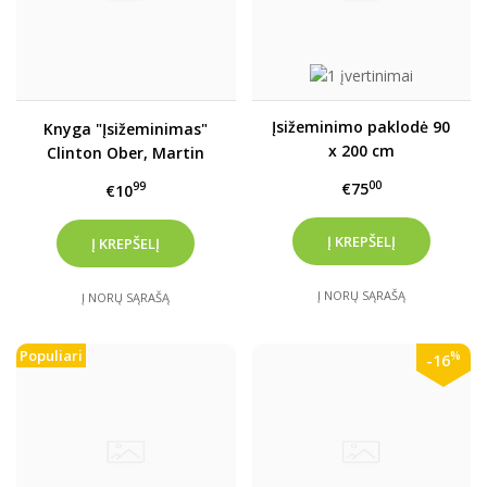
Įsižeminimo paklodė 90
Knyga "Įsižeminimas"
x 200 cm
Clinton Ober, Martin
Zucker, Stephen T.
00
€75
99
€10
Sinatra. 2021 m.
Į NORŲ SĄRAŠĄ
Į NORŲ SĄRAŠĄ
Populiari
%
-16