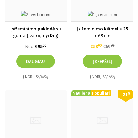
Įsižeminimo paklodė su
Įsižeminimo kilimėlis 25
guma (įvairių dydžių)
x 68 cm
00
00
00
Nuo
€95
€58
€69
DAUGIAU
Į NORŲ SĄRAŠĄ
Į NORŲ SĄRAŠĄ
Naujiena
Populiari
%
-21