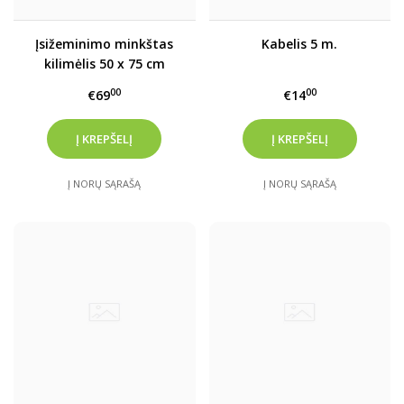
Įsižeminimo minkštas
Kabelis 5 m.
kilimėlis 50 x 75 cm
00
00
€69
€14
Į NORŲ SĄRAŠĄ
Į NORŲ SĄRAŠĄ