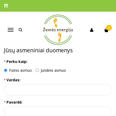
NAUJO KLIENTO REGISTRACIJA
Pagrindinis
Paskyra
Registruoti paskyrą
0
Navigacija
Jeigu turite kliento paskyrą mūsų el. parduotuvėje, prašome
prisijungti su ja
.
Jūsų asmeniniai duomenys
Perku kaip:
Fizinis asmuo
Juridinis asmuo
Vardas:
Pavardė: