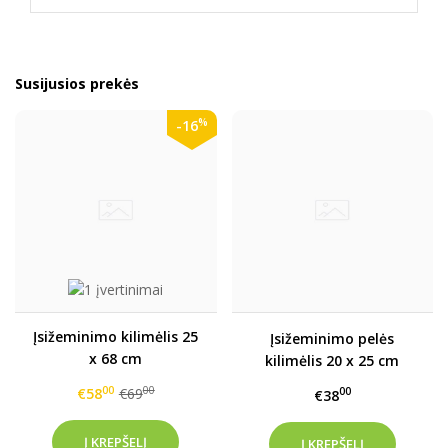
Susijusios prekės
%
-16
Įsižeminimo kilimėlis 25
Įsižeminimo pelės
x 68 cm
kilimėlis 20 x 25 cm
00
00
€58
€69
00
€38