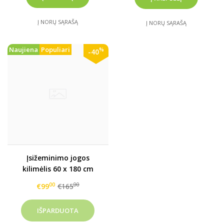
Į NORŲ SĄRAŠĄ
Į NORŲ SĄRAŠĄ
Naujiena
Populiari
%
-40
Įsižeminimo jogos
kilimėlis 60 x 180 cm
00
00
€99
€165