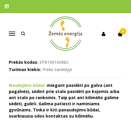
Pagrindinis
Prekės
Įsižeminimo minkštas kilimėlis 50 x 75 cm
ĮSIŽEMINIMO MINKŠTAS KILIMĖLIS
50 X 75 CM
0
Navigacija
Naujiena
Į PALYGINIMĄ
Į NORŲ SĄRAŠĄ
Prekės kodas:
EPB100160882
Turimas kiekis:
Prekė sandėlyje
Naudojimo būdai:
miegant pasidėti po galva (ant
pagalvės), sėdint prie stalo pasidėti po kojomis arba
ant stalo po rankomis. Taip pat ant kilimėlio galime
sėdėti, gulėti. Galima patiesti ir naminiams
gyvūnams. Tinka ir kiti panaudojimo būdai,
svarbiausia odos kontaktas su kilimėliu.