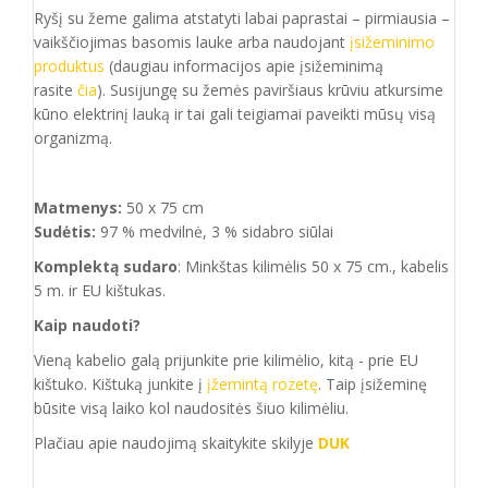
Ryšį su žeme galima atstatyti labai paprastai – pirmiausia –
vaikščiojimas basomis lauke arba naudojant
įsižeminimo
produktus
(daugiau informacijos apie įsižeminimą
rasite
čia
). Susijungę su žemės paviršiaus krūviu atkursime
kūno elektrinį lauką ir tai gali teigiamai paveikti mūsų visą
organizmą.
Matmenys:
50 x 75 cm
Sudėtis:
97 % medvilnė, 3 % sidabro siūlai
Komplektą sudaro
: Minkštas kilimėlis 50 x 75 cm., kabelis
5 m. ir EU kištukas.
Kaip naudoti?
Vieną kabelio galą prijunkite prie kilimėlio, kitą - prie EU
kištuko. Kištuką junkite į
įžemintą rozetę
. Taip įsižeminę
būsite visą laiko kol naudositės šiuo kilimėliu.
Plačiau apie naudojimą skaitykite skilyje
DUK