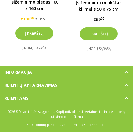
Įsižeminimo pledas 100
Įsižeminimo minkštas
x 160 cm
kilimėlis 50 x 75 cm
00
00
€130
€165
00
€69
Į NORŲ SĄRAŠĄ
Į NORŲ SĄRAŠĄ
INFORMACIJA
KLIENTŲ APTARNAVIMAS
KLIENTAMS
2026 © Visos teisės saugomos. Kopijuoti, platinti svetainės turinį be autorių
sutikimo draudžiama.
Elektroninių parduotuvių nuoma
-
eShoprent.com