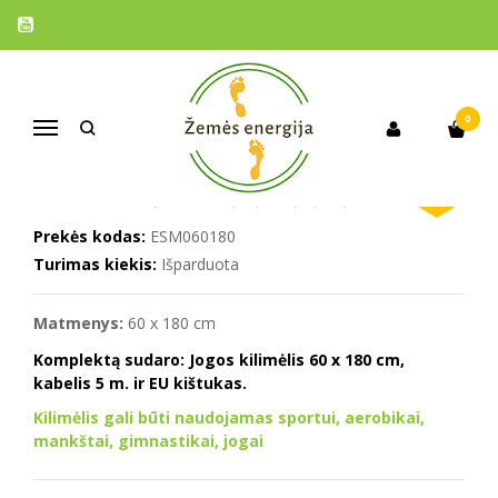
Pagrindinis
Prekės
Įsižeminimo jogos kilimėlis 60 x 180 cm
ĮSIŽEMINIMO JOGOS KILIMĖLIS 60 X
180 CM
0
Navigacija
Naujiena
Populiari
%
-40
Į PALYGINIMĄ
Į NORŲ SĄRAŠĄ
Prekės kodas:
ESM060180
Turimas kiekis:
Išparduota
Matmenys:
60 x 180 cm
Komplektą sudaro
: Jogos kilimėlis 60 x 180 cm,
kabelis 5 m. ir EU kištukas.
Kilimėlis gali būti naudojamas sportui, aerobikai,
mankštai, gimnastikai, jogai