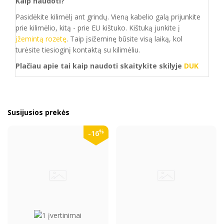
Kaip naudoti?
Pasidėkite kilimėlį ant grindų. Vieną kabelio galą prijunkite
prie kilimėlio, kitą - prie EU kištuko. Kištuką junkite į
įžemintą rozetę
. Taip įsižeminę būsite visą laiką, kol
turėsite tiesioginį kontaktą su kilimėliu.
Plačiau apie tai kaip naudoti skaitykite skilyje
DUK
Susijusios prekės
%
-16