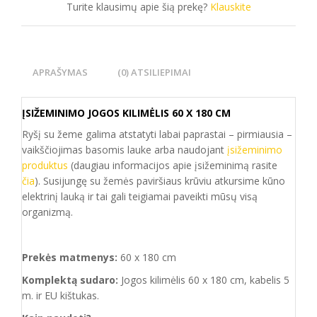
Turite klausimų apie šią prekę?
Klauskite
APRAŠYMAS
(0) ATSILIEPIMAI
ĮSIŽEMINIMO JOGOS KILIMĖLIS 60 X 180 CM
Ryšį su žeme galima atstatyti labai paprastai – pirmiausia –
vaikščiojimas basomis lauke arba naudojant
įsižeminimo
produktus
(daugiau informacijos apie įsižeminimą rasite
čia
). Susijungę su žemės paviršiaus krūviu atkursime kūno
elektrinį lauką ir tai gali teigiamai paveikti mūsų visą
organizmą.
Prekės matmenys:
60 x 180 cm
Komplektą sudaro:
Jogos kilimėlis 60 x 180 cm, kabelis 5
m. ir EU kištukas.