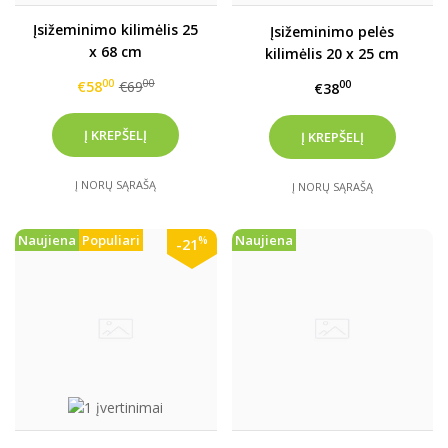
Įsižeminimo kilimėlis 25
Įsižeminimo pelės
x 68 cm
kilimėlis 20 x 25 cm
00
00
€58
€69
00
€38
Į NORŲ SĄRAŠĄ
Į NORŲ SĄRAŠĄ
Naujiena
Populiari
Naujiena
%
-21