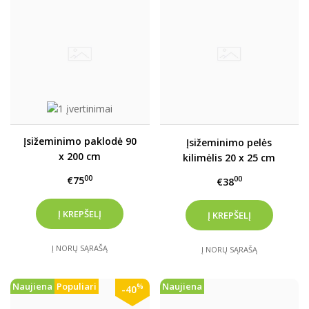
Įsižeminimo paklodė 90
Įsižeminimo pelės
x 200 cm
kilimėlis 20 x 25 cm
00
€75
00
€38
Į NORŲ SĄRAŠĄ
Į NORŲ SĄRAŠĄ
Naujiena
Populiari
Naujiena
%
-40