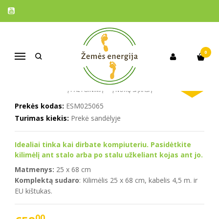
Pagrindinis
Prekės
Įsižeminimo kilimėlis 25 x 68 cm
ĮSIŽEMINIMO KILIMĖLIS 25 X 68 CM
5
/5 | remiantis
1
kliento įvertinimu
0
Navigacija
%
-16
Į PALYGINIMĄ
Į NORŲ SĄRAŠĄ
Prekės kodas:
ESM025065
Turimas kiekis:
Prekė sandėlyje
Idealiai tinka kai dirbate kompiuteriu. Pasidėtkite
kilimėlį ant stalo arba po stalu užkeliant kojas ant jo.
Matmenys:
25 x 68 cm
Komplektą sudaro
: Kilimėlis 25 x 68 cm, kabelis 4,5 m. ir
EU kištukas.
00