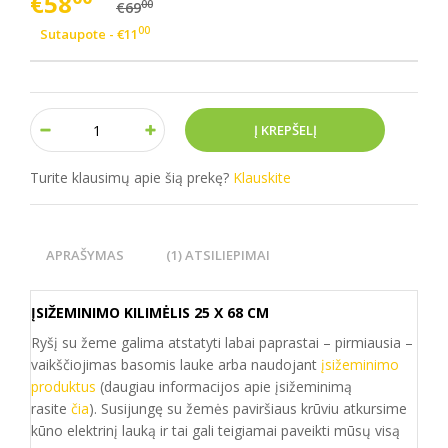
€58
00
€69
00
Sutaupote - €11
Turite klausimų apie šią prekę?
Klauskite
APRAŠYMAS
(1) ATSILIEPIMAI
ĮSIŽEMINIMO KILIMĖLIS 25 X 68 CM
Ryšį su žeme galima atstatyti labai paprastai – pirmiausia –
vaikščiojimas basomis lauke arba naudojant
įsižeminimo
produktus
(daugiau informacijos apie įsižeminimą
rasite
čia
). Susijungę su žemės paviršiaus krūviu atkursime
kūno elektrinį lauką ir tai gali teigiamai paveikti mūsų visą