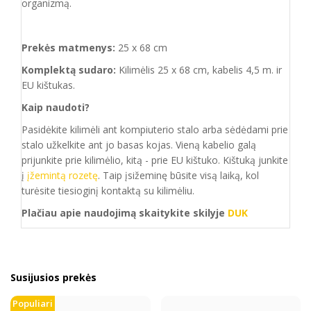
organizmą.
Prekės matmenys:
25 x 68 cm
Komplektą sudaro:
Kilimėlis 25 x 68 cm, kabelis 4,5 m. ir
EU kištukas.
Kaip naudoti?
Pasidėkite kilimėli ant kompiuterio stalo arba sėdėdami prie
stalo užkelkite ant jo basas kojas. Vieną kabelio galą
prijunkite prie kilimėlio, kitą - prie EU kištuko. Kištuką junkite
į
įžemintą rozetę
. Taip įsižeminę būsite visą laiką, kol
turėsite tiesioginį kontaktą su kilimėliu.
Plačiau apie naudojimą skaitykite skilyje
DUK
Susijusios prekės
Populiari